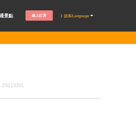
通景點
線上訂房
》語系/Language
113201