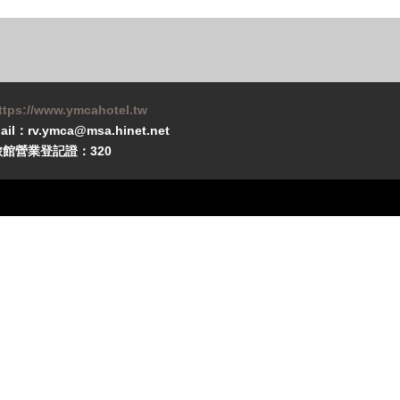
ttps://www.ymcahotel.tw
ail：rv.ymca@msa.hinet.net
旅館營業登記證：320