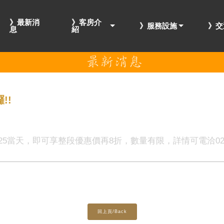
》最新消
》客房介
》服務設施
》交
息
紹
!!
25當天，即可享整段優惠價再8折，數量有限，詳情可電洽02-23
回上頁/Back