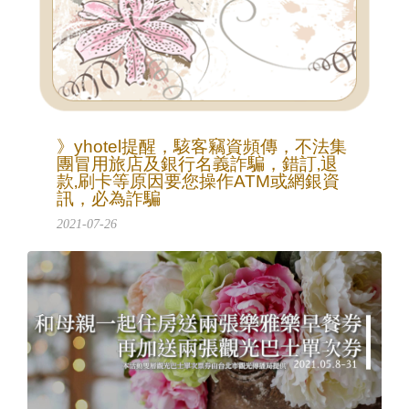
》yhotel提醒，駭客竊資頻傳，不法集
團冒用旅店及銀行名義詐騙，錯訂‚退
款‚刷卡等原因要您操作ATM或網銀資
訊，必為詐騙
2021-07-26