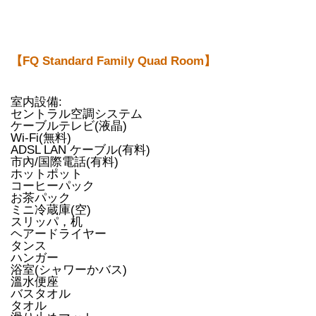
【FQ Standard Family Quad Room】
室内設備:
セントラル空調システム
ケーブルテレビ(液晶)
Wi-Fi(無料)
ADSL LAN ケーブル(有料)
市內/国際電話(有料)
ホットポット
コーヒーパック
お茶パック
ミニ冷蔵庫(空)
スリッパ，机
ヘアードライヤー
タンス
ハンガー
浴室(シャワーかバス)
溫水便座
バスタオル
タオル