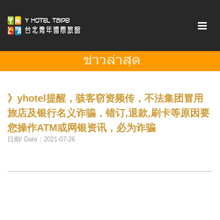
》yhotel提醒，骇客窃资频传，不法集团冒用
旅店及银行名义诈骗，错订‚退款‚刷卡等原因要
您操作ATM或网银资讯，必为诈骗
日期/ Date：2021-07-26