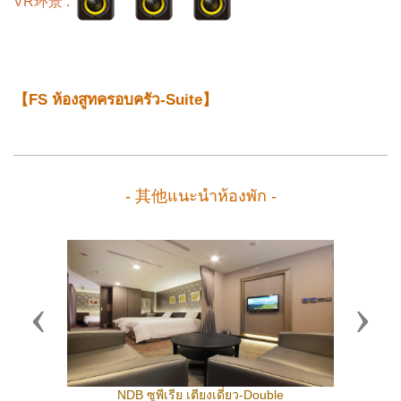
VR环景 :
【FS ห้องสูทครอบครัว-Suite】
- 其他แนะนำห้องพัก -
Previous
Next
NDB ซูพีเรีย เตียงเดี่ยว-Double