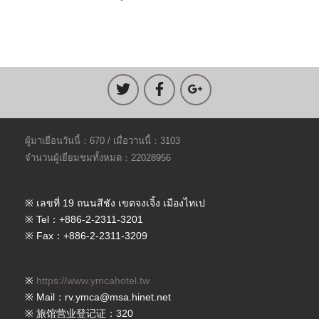
ผู้มาเยือนวันนี้：670 / เมื่อวานนี้：3103
จำนวนผู้เยี่ยมชมทั้งหมด：22028956
※ เลขที่ 19 ถนนสีชัง เขตจงเจิ้ง เมืองไทเป
※ Tel：+886-2-2311-3201
※ Fax：+886-2-2311-3209
※
https://www.ymcahotel.tw
※ Mail：rv.ymca@msa.hinet.net
※ 旅馆营业登记证：320