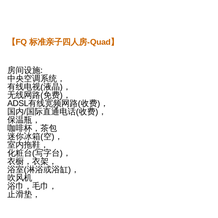
【FQ 标准亲子四人房-Quad】
房间设施:
中央空调系统，
有线电视(液晶)，
无线网路(免费)，
ADSL有线宽频网路(收费)，
国内/国际直通电话(收费)，
保温瓶，
咖啡杯，茶包
迷你冰箱(空)，
室内拖鞋，
化粧台(写字台)，
衣橱，衣架，
浴室(淋浴或浴缸)，
吹风机
浴巾，毛巾，
止滑垫，