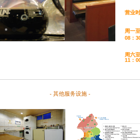
营业
周一
08：3
周六
11：0
- 其他服务设施 -