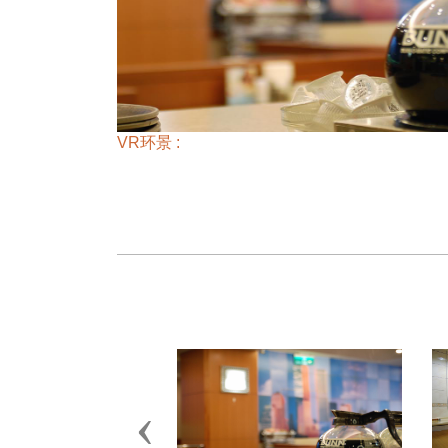
VR环景 :
Previous