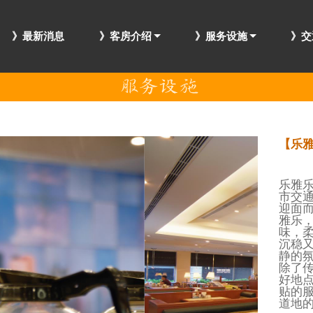
》最新消息
》客房介绍
》服务设施
》交
【乐雅
乐雅乐
市交
迎面
雅乐
味，
沉稳
静的
除了
好地
贴的
道地