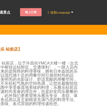
通景点
线上订房
》语系/Language
乐 站前店】
 站前店，位于许昌街YMCA大楼一楼〈台北
通中枢转运站附近，交通便利〉，一踏入店内
而来的是阵阵的料理香味，拥有日本血统的乐
，以现代感十足的用餐空间引领您时尚的品
柔美明亮的光影设计、舒适宽敞的用餐空间，
又不失轻松气氛的空间色调，让您在最愉悦恬
氛围中享受最道地美味的料理；乐雅乐站前店
传递时尚美食的理念外，也是好友同乐聚餐的
点，此外我们更希望将乐雅乐专业、亲切、体
服务品质以及主厨精湛充满巧思的料理手法、
的美味、各式异国的料理传递给您。