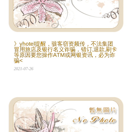
》yhotel提醒，骇客窃资频传，不法集团
冒用旅店及银行名义诈骗，错订‚退款‚刷卡
等原因要您操作ATM或网银资讯，必为诈
骗<
2021-07-26