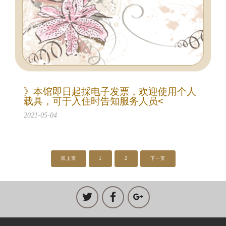
》本馆即日起採电子发票，欢迎使用个人
载具，可于入住时告知服务人员<
2021-05-04
回上页
1
2
下一页